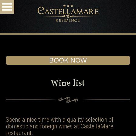
HOME
ACCOMMODATION
RESTAURANT
DESTINATION
ARRIVAL
PHOTO & VIDEO
BOOK NOW!
SPECIAL OFFERS
CONTACT
BOOK NOW
Wine list
Spend a nice time with a quality selection of
domestic and foreign wines at CastellaMare
restaurant.